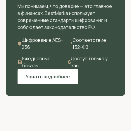
Мы понимаем, что доверие — это главное
в финансах. BestMarka использует
современные стандарты шифрования и
соблюдает законодательство РФ.
Шифрование AES-
Соответствие
🛡
📑
256
152-ФЗ
Ежедневные
Доступ только у
💾
🔒
бэкапы
вас
Узнать подробнее