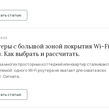
тать статью
2022
теры с большой зоной покрытия Wi-F
. Как выбрать и рассчитать.
ва многих просторных коттеджей или квартир сталкиваю
лемой: одного Wi-Fi роутера не хватает для охвата всех
. Сигнал в...
тать статью