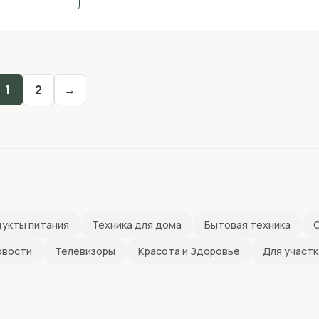
1
2
→
укты питания
Техника для дома
Бытовая техника
С
овости
Телевизоры
Красота и Здоровье
Для участк