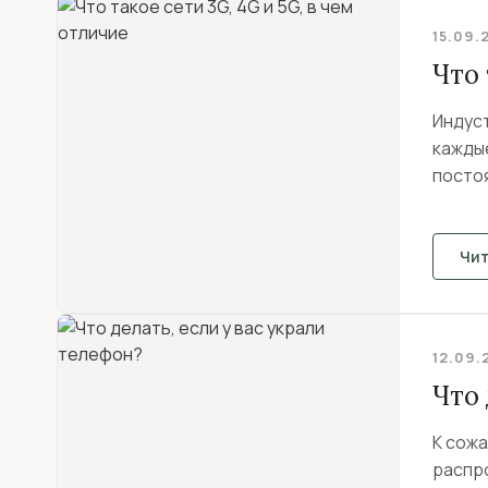
15.09.
Что 
Индус
кажды
посто
комфо
Чи
12.09.
Что 
К сож
распр