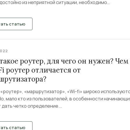
 достойно из неприятной ситуации, необходимо
дствоваться правилами....
тать статью
2022
такое роутер, для чего он нужен? Чем
i роутер отличается от
шрутизатора?
«роутер», «маршрутизатор», «Wi-fi» широко используютс
Но, мало кто из пользователей, в особенности начинающи
 дать четко определение...
тать статью