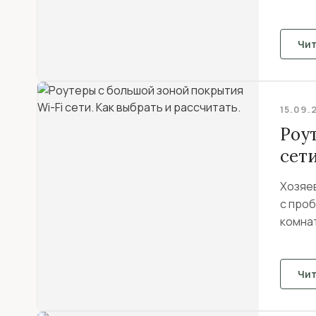
Чи
15.09.
Роу
сети
Хозяе
с проб
комнат
Чи