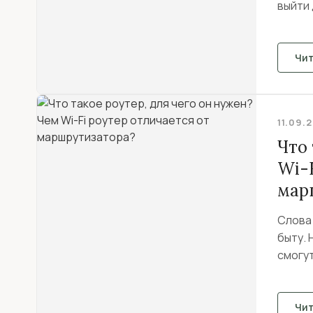
выйти
руково
Чи
11.09.
Что 
Wi-F
мар
Слова 
быту. 
смогут
Чи