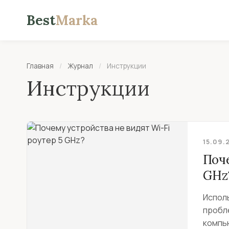
Best
Marka
Главная
/
Журнал
/
Инструкции
Инструкции
15.09.
Поче
GHz
Испол
пробл
компью