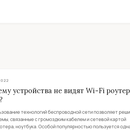
2022
му устройства не видят Wi-Fi роутер
?
ьзование технологий беспроводной сети позволяет реш
емы, связанные с громоздким кабелем и сетевой картой
тера, ноутбука. Особой популярностью пользуется одна.