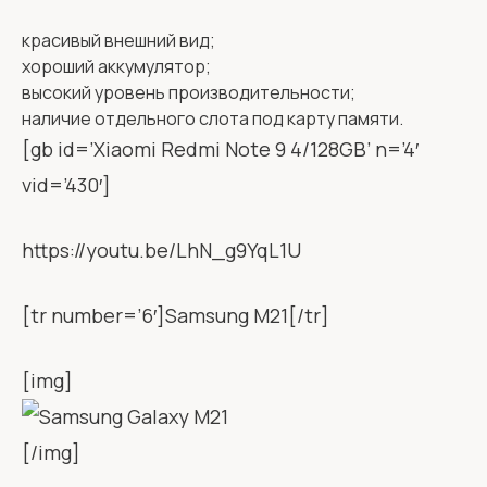
красивый внешний вид;
хороший аккумулятор;
высокий уровень производительности;
наличие отдельного слота под карту памяти.
[gb id=’Xiaomi Redmi Note 9 4/128GB’ n=’4′
vid=’430′]
https://youtu.be/LhN_g9YqL1U
[tr number=’6′]Samsung M21[/tr]
[img]
[/img]