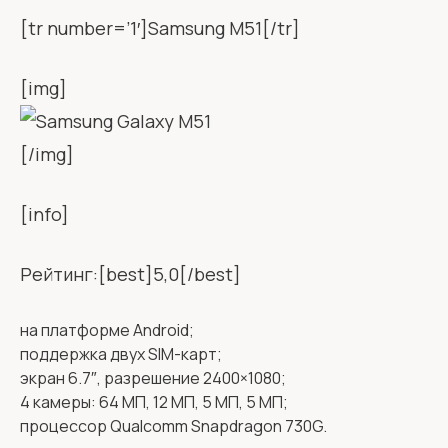
[tr number=’1′]Samsung M51[/tr]
[img]
[/img]
[info]
Рейтинг:[best]5,0[/best]
на платформе Android;
поддержка двух SIM-карт;
экран 6.7″, разрешение 2400×1080;
4 камеры: 64 МП, 12 МП, 5 МП, 5 МП;
процессор Qualcomm Snapdragon 730G.