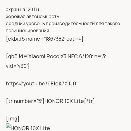
экран на 120 Гц;
хорошая автономность;
средний уровень производительности для такого
позиционирования.
[ekbid5 name=’1867382′ cat=»]
[gb5 id=’Xiaomi Poco X3 NFC 6/128′ n=’3′
vid=’430′]
https://youtu.be/6EIoA7zlIJ0
[tr number=’5′]HONOR 10X Lite[/tr]
[img]