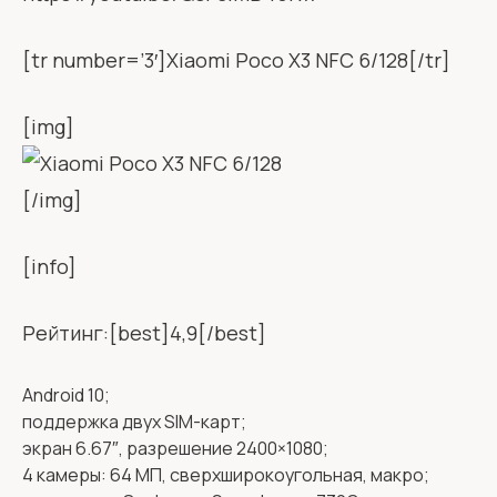
[tr number=’3′]Xiaomi Poco X3 NFC 6/128[/tr]
[img]
[/img]
[info]
Рейтинг:[best]4,9[/best]
Android 10;
поддержка двух SIM-карт;
экран 6.67″, разрешение 2400×1080;
4 камеры: 64 МП, сверхширокоугольная, макро;