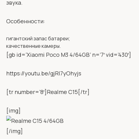
звука.
Особенности:
гигантский запас батареи;
качественные камеры.
[gb id=’Xiaomi Poco M3 4/64GB’ n=’7′ vid=’430′]
https://youtu.be/gjRI7yOhyjs
[tr number=’8′]Realme C15[/tr]
[img]
[/img]