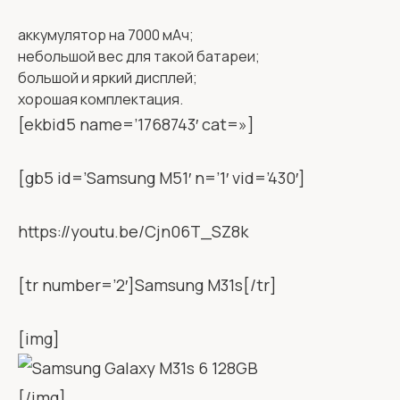
аккумулятор на 7000 мАч;
небольшой вес для такой батареи;
большой и яркий дисплей;
хорошая комплектация.
[ekbid5 name=’1768743′ cat=»]
[gb5 id=’Samsung M51′ n=’1′ vid=’430′]
https://youtu.be/Cjn06T_SZ8k
[tr number=’2′]Samsung M31s[/tr]
[img]
[/img]