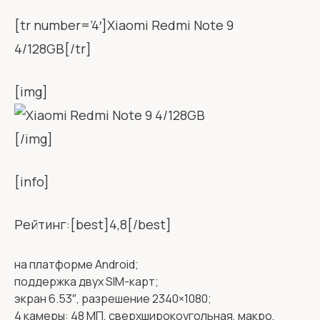
[tr number=’4′]Xiaomi Redmi Note 9
4/128GB[/tr]
[img]
[/img]
[info]
Рейтинг:[best]4,8[/best]
на платформе Android;
поддержка двух SIM-карт;
экран 6.53″, разрешение 2340×1080;
4 камеры: 48 МП, сверхширокоугольная, макро,