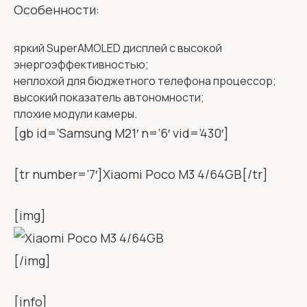
Особенности:
яркий SuperAMOLED дисплей с высокой
энергоэффективностью;
неплохой для бюджетного телефона процессор;
высокий показатель автономности;
плохие модули камеры.
[gb id=’Samsung M21′ n=’6′ vid=’430′]
[tr number=’7′]Xiaomi Poco M3 4/64GB[/tr]
[img]
[/img]
[info]