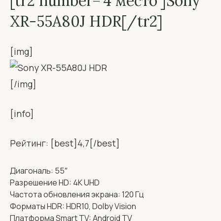
[tr2 number=’4 место’]Sony
XR-55A80J HDR[/tr2]
[img]
[/img]
[info]
Рейтинг: [best]4,7[/best]
Диагональ: 55″
Разрешение HD: 4K UHD
Частота обновления экрана: 120 Гц
Форматы HDR: HDR10, Dolby Vision
Платформа Smart TV: Android TV