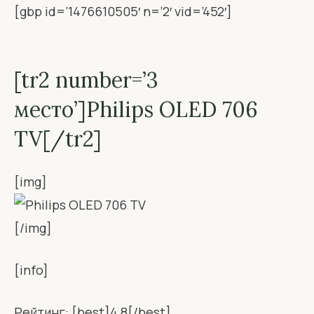
[gbp id=’1476610505′ n=’2′ vid=’452′]
[tr2 number=’3
место’]Philips OLED 706
TV[/tr2]
[img]
[/img]
[info]
Рейтинг: [best]4,8[/best]