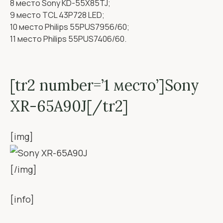
8 место Sony KD-55X85TJ;
9 место TCL 43P728 LED;
10 место Philips 55PUS7956/60;
11 место Philips 55PUS7406/60.
[tr2 number=’1 место’]Sony
XR-65A90J[/tr2]
[img]
[/img]
[info]