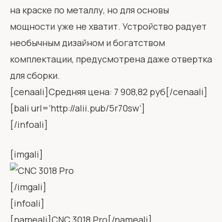
на краске по металлу, но для основы
мощности уже не хватит. Устройство радует
необычным дизайном и богатством
комплектации, предусмотрена даже отвертка
для сборки.
[cenaali]Средняя цена: 7 908,82 руб[/cenaali]
[bali url=’http://alii.pub/5r70sw’]
[/infoali]
[imgali]
[/imgali]
[infoali]
[nameali]CNC 3018 Pro[/nameali]