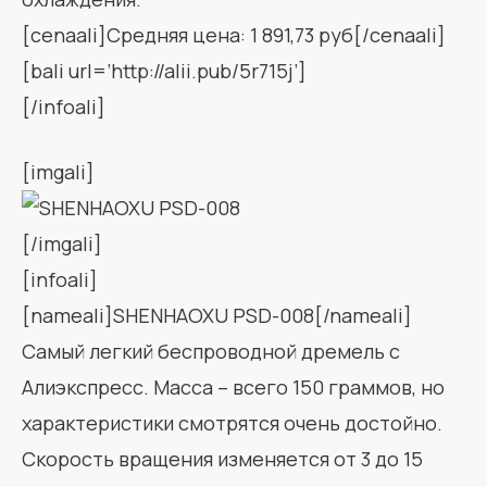
[cenaali]Средняя цена: 1 891,73 руб[/cenaali]
[bali url=’http://alii.pub/5r715j’]
[/infoali]
[imgali]
[/imgali]
[infoali]
[nameali]SHENHAOXU PSD-008[/nameali]
Самый легкий беспроводной дремель с
Алиэкспресс. Масса – всего 150 граммов, но
характеристики смотрятся очень достойно.
Скорость вращения изменяется от 3 до 15