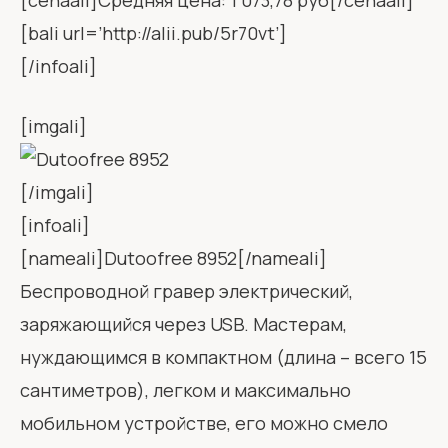
[cenaali]Средняя цена: 1 073,78 руб[/cenaali]
[bali url=’http://alii.pub/5r70vt’]
[/infoali]
[imgali]
[/imgali]
[infoali]
[nameali]Dutoofree 8952[/nameali]
Беспроводной гравер электрический,
заряжающийся через USB. Мастерам,
нуждающимся в компактном (длина – всего 15
сантиметров), легком и максимально
мобильном устройстве, его можно смело