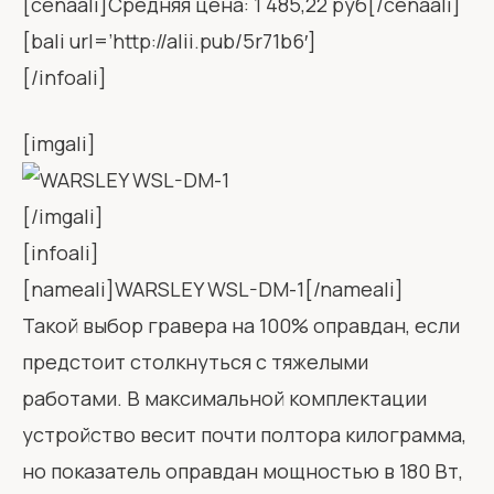
[cenaali]Средняя цена: 1 485,22 руб[/cenaali]
[bali url=’http://alii.pub/5r71b6′]
[/infoali]
[imgali]
[/imgali]
[infoali]
[nameali]WARSLEY WSL-DM-1[/nameali]
Такой выбор гравера на 100% оправдан, если
предстоит столкнуться с тяжелыми
работами. В максимальной комплектации
устройство весит почти полтора килограмма,
но показатель оправдан мощностью в 180 Вт,