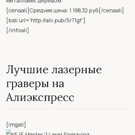
металлами, деревом.
[cenaali]Средняя цена: 1 198,32 руб[/cenaali]
[bali url=’http://alii.pub/5r71gf’]
[/infoali]
Лучшие лазерные
граверы на
Алиэкспресс
[imgali]