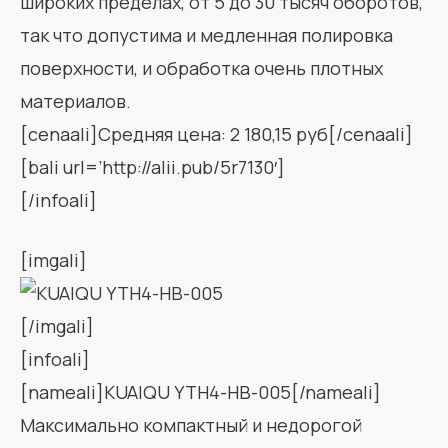
широких пределах, от 5 до 30 тысяч оборотов,
так что допустима и медленная полировка
поверхности, и обработка очень плотных
материалов.
[cenaali]Средняя цена: 2 180,15 руб[/cenaali]
[bali url=’http://alii.pub/5r7130′]
[/infoali]
[imgali]
[/imgali]
[infoali]
[nameali]KUAIQU YTH4-HB-005[/nameali]
Максимально компактный и недорогой