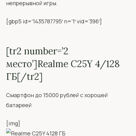
непрерывной игры.
[gbp5 id=’1435787795′ n=’1′ vid=’396′]
[tr2 number=’2
место’]Realme C25Y 4/128
ГБ[/tr2]
Смартфон до 15000 рублей с хорошей
батареей
[img]