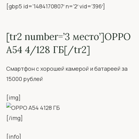
[gbp5 id=’1484170807′ n=’2′ vid=’396′]
[tr2 number=’3 место’]OPPO
A54 4/128 ГБ[/tr2]
Смартфон с хорошей камерой и батареей за
15000 рублей
[img]
[/img]
[info]