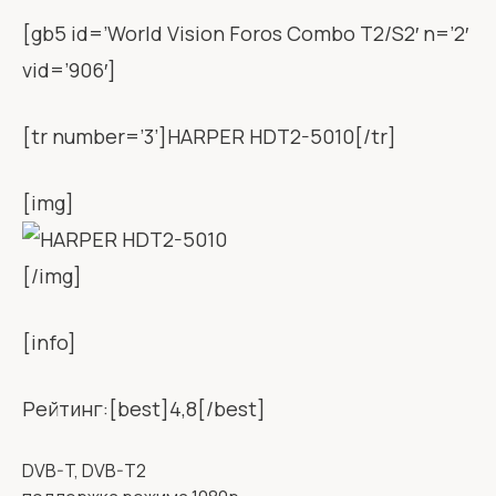
[gb5 id=’World Vision Foros Combo T2/S2′ n=’2′
vid=’906′]
[tr number=’3’]HARPER HDT2-5010[/tr]
[img]
[/img]
[info]
Рейтинг:[best]4,8[/best]
DVB-T, DVB-T2