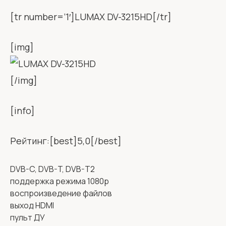
[tr number=’1′]LUMAX DV-3215HD[/tr]
[img]
[/img]
[info]
Рейтинг:[best]5,0[/best]
DVB-C, DVB-T, DVB-T2
поддержка режима 1080p
воспроизведение файлов
выход HDMI
пульт ДУ