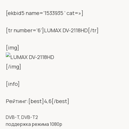
[ekbid5 name=’1533935 ‘ cat=»]
[tr number=’6’]LUMAX DV-2118HD[/tr]
[img]
[/img]
[info]
Рейтинг:[best]4,6[/best]
DVB-T, DVB-T2
поддержка режима 1080p