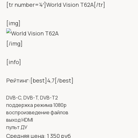
[tr number=’4′]World Vision T62A[/tr]
[img]
[/img]
[info]
Рейтинг:[best]4,7[/best]
DVB-C, DVB-T, DVB-T2
поддержка режима 1080p
воспроизведение файлов
выход HDMI
пульт ДУ
Средняя цена: 1 350 руб