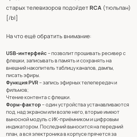
старых телевизоров подойдет
RCA
(тюльпан)
[/bl]
На что ещё обратить внимание:
USB-интерфейс
– позволит прошивать ресивер с
флешки, записывать в память и сохранять на
внешний накопитель таблицу каналов, дампы,
писать эфиры.
Функция PVR
– запись эфирных телепередач и
фильмов;
Чтение контента с флешки.
Форм-фактор
– один устройства устанавливаются
под, над экраном или возле него, вторые имеют
выносной модуль с ИК-приёмником и цифровым
индикатором. Последний выносится на передний
план, а вся электроника в корпусе прячется за