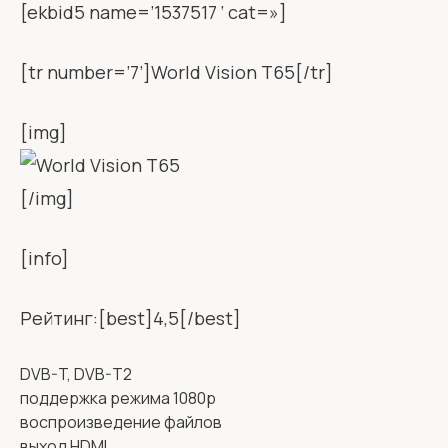
[ekbid5 name=’1537517 ‘ cat=»]
[tr number=’7’]World Vision T65[/tr]
[img]
[/img]
[info]
Рейтинг:[best]4,5[/best]
DVB-T, DVB-T2
поддержка режима 1080p
воспроизведение файлов
выход HDMI