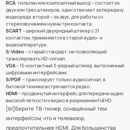
RCA
, тюльпан или композитный выход – состоит из
двух или трех штекеров, один отвечает за передачу
видеоряда, второй – за звук, для работы со
стереозвучанием нужны три контакта;
SCART
– широкий двухрядный штекер с 21
контактом, применяется в старой аудио- и
видеоаппаратуре;
S-Video
– старый стандарт, не позволяющий
транслировать HD-сигнал;
VGA
– 15-контактный 3-рядный штекер, вытесненный
цифровыми интерфейсами;
S/PDIF
– транслирует только аудиосигнал, в
бытовой технике встречается редко;
HDMI
– продвинутый интерфейс для передачи аудио
высокой чёткости и видео в разрешении Full HD.
[bl]Берите ТВ-тюнер, оснащённый тем
интерфейсом, что и телевизор,
предпочтительнее HDMI. Для большинства