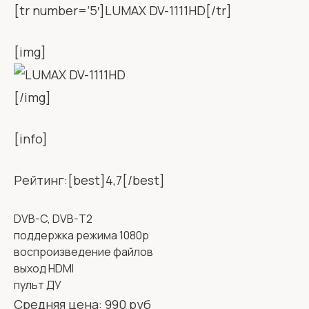
[tr number=’5′]LUMAX DV-1111HD[/tr]
[img]
[/img]
[info]
Рейтинг:[best]4,7[/best]
DVB-C, DVB-T2
поддержка режима 1080p
воспроизведение файлов
выход HDMI
пульт ДУ
Средняя цена: 990 руб