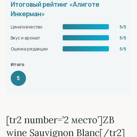
Итоговый рейтинг «Алиготе
Инкерман»
Цена\качество
5/5
Вкус и аромат
5/5
Оценка редакции
5/5
Итого
5
[tr2 number=’2 место’]ZB
wine Sauvignon Blanc[/tr2]