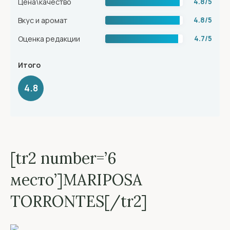
Цена\качество
4.8/5
Вкус и аромат
4.8/5
Оценка редакции
4.7/5
Итого
4.8
[tr2 number=’6
место’]MARIPOSA
TORRONTES[/tr2]