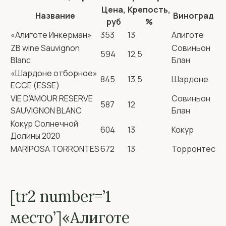
Цена,
Крепость,
Название
Виноград
руб
%
«Алиготе Инкерман»
353
13
Алиготе
ZB wine Sauvignon
Совиньон
594
12,5
Blanc
Блан
«Шардоне отборное»
845
13,5
Шардоне
ЕССЕ (ESSE)
VIE D’AMOUR RESERVE
Совиньон
587
12
SAUVIGNON BLANC
Блан
Кокур Солнечной
604
13
Кокур
Долины 2020
MARIPOSA TORRONTES
672
13
Торронтес
[tr2 number=’1
место’]«Алиготе