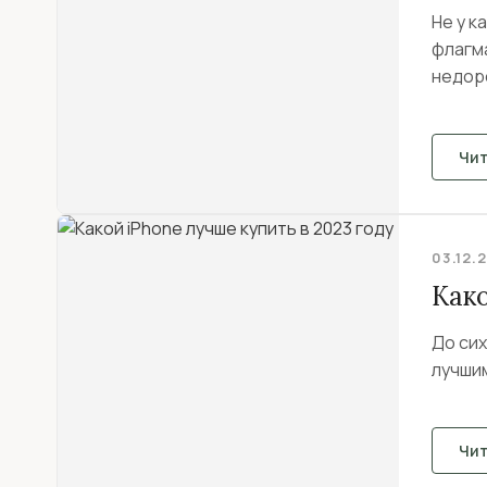
Не у 
флагма
недоро
Чи
03.12.
Како
До сих
лучшим
Чи