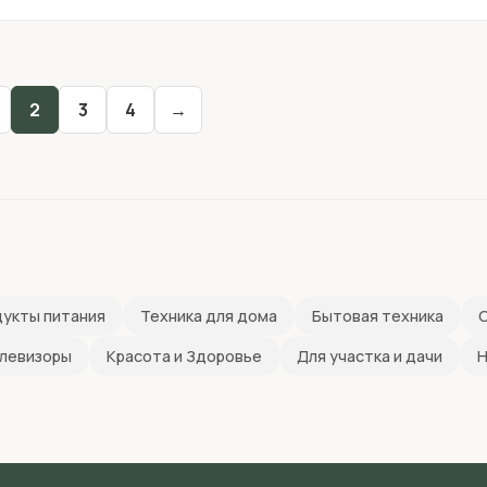
2
3
4
→
укты питания
Техника для дома
Бытовая техника
С
левизоры
Красота и Здоровье
Для участка и дачи
Н