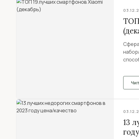
03.12.
ТОП
(дек
Сфера
набора
спосо
Чи
03.12.
13 
год