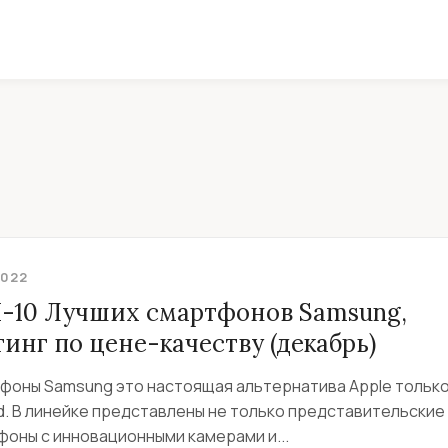
2022
-10 Лучших смартфонов Samsung,
инг по цене-качеству (декабрь)
фоны Samsung это настоящая альтернатива Apple только
d. В линейке представлены не только представительские
фоны с инновационными камерами и...