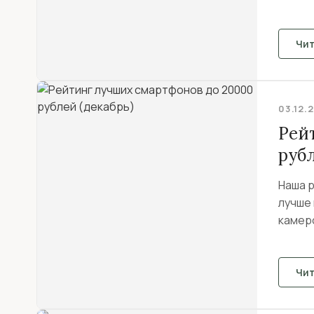
Чи
03.12.
Рей
рубл
Наша 
лучше 
камеро
Чи