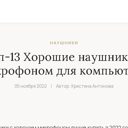
НАУШНИКИ
п-13 Хорошие наушник
рофоном для компью
05 ноября 2022
/
Автор: Кристина Антонова
ники с хорошим микрофоном лучше купить в 2022 г