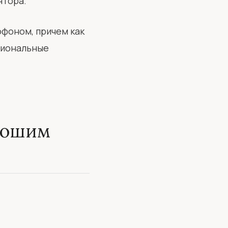
ятора.
фоном, причем как
сиональные
рошим