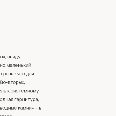
ых, ввиду
ьно маленький
 разве что для
 Во-вторых,
ель к системному
одная гарнитура,
дводные камни» – в