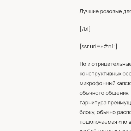
Лучшие розовые для
[/bl]
[ssr url=»#n1″]
Но и отрицательные
конструктивных осо
микрофонный капсюл
обычного общения, и
гарнитура преимуще
блоку, обычно рас
подключаемая «по во