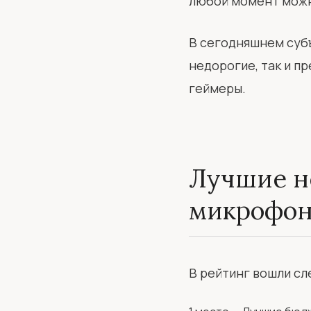
любой момент можно
В сегодняшнем суб
недорогие, так и п
геймеры.
Лучшие н
микрофо
В рейтинг вошли с