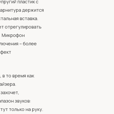
пругий пластик с
гарнитура держится
тальная вставка.
ет отрегулировать
я. Микрофон
ключения – более
ффект
 в то время как
айзера.
 захочет,
пазон звуков:
тут только на руку.