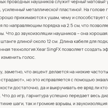
вых проводных наушников служит черный матовый у
 усиленный металлической пластиной. На голове 
хорошо прижимаются к ушам, чему и способствует с
по направляющим порядка на 2.5 см, что позволя
вы. Что до звукоизоляции наушников – она хороша
 штанге длиной около 12 см. Длина кабеля для под
нная технология Xear SingFX позволяет создать э
 изменить голос.
, заметно, что акцент делается на низкие частоты,
«страдают», но это исправляется с помощью эквал
ости достаточно, да и выкручивать ее вряд ли кто
 Что до игр, гарнитура успешно передает весь диа
ихие шаги, так и громкие взрывы, и звукоизоляция 