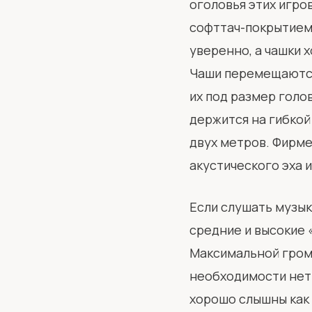
оголовья этих игро
софттач-покрытием,
уверенно, а чашки 
Чаши перемещаются 
их под размер голо
держится на гибкой
двух метров. Фирме
акустического эха и
Если слушать музыку
средние и высокие 
Максимальной громк
необходимости нет.
хорошо слышны как т