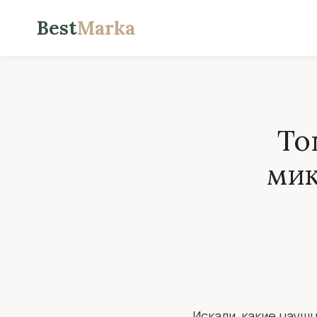
Best
Marka
То
мик
Искали, какие науш