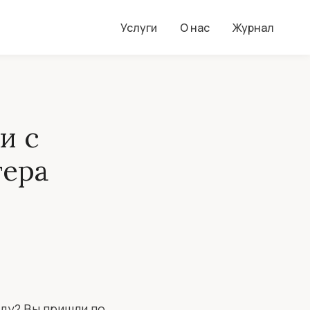
Услуги
О нас
Журнал
и с
тера
оду? Вы пришли по