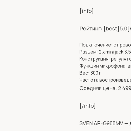
[info]
Рейтинг: [best]5,0[
Подключение: с пров
Разъем: 2 x mini jack 3.
Конструкция: регулят
Функции микрофона: 
Вес: 300 г
Частота воспроизведе
Средняя цена: 2 499
[/info]
SVEN AP-G988MV — 