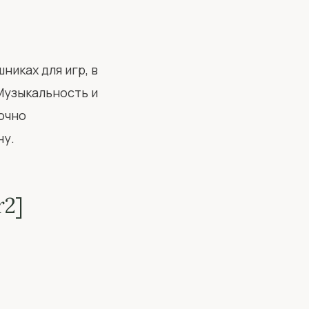
никах для игр, в
 Музыкальность и
точно
ну.
r2]