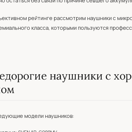
 остаться без связи по причине севшего аккумул
ъективном рейтинге рассмотрим наушники с микро
ремиального класса, которыми пользуются профес
едорогие наушники с хо
ном
ледующие модели наушников: