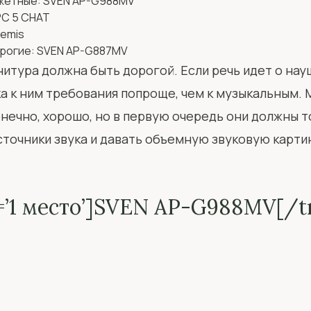
джетные: SVEN AP-G988MV
PC 5 CHAT
hemis
рогие: SVEN AP-G887MV
итура должна быть дорогой. Если речь идет о науш
ка к ним требования попроще, чем к музыкальным.
онечно, хорошо, но в первую очередь они должны 
точники звука и давать объемную звуковую карти
=’1 место’]SVEN AP-G988MV[/t