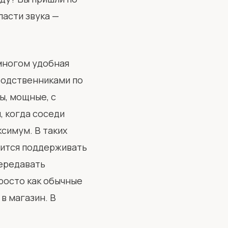
ласти звука —
многом удобная
 родственниками по
ы, мощные, с
, когда соседи
ксимум. В таких
чится поддерживать
передавать
росто как обычные
в магазин. В