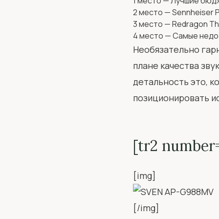
1 место — Лучшие бю
2 место — Sennheiser 
3 место — Redragon T
4 место — Самые недо
Необязательно гарн
плане качества зву
детальность это, к
позиционировать ис
[tr2 number
[img]
[/img]