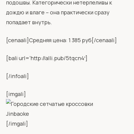
подошвы. Категорически нетерпеливы к
дождю и влаге – она практически сразу
попадает внутрь.
[cenaali]Средняя цена: 1 385 руб[/cenaali]
[bali url=’http://alli.pub/5tqcn4′]
[/infoali]
[imgali]
[/imgali]