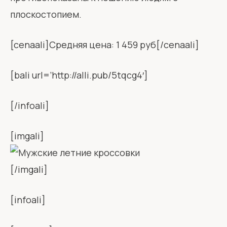
плоскостопием.
[cenaali]Средняя цена: 1 459 руб[/cenaali]
[bali url=’http://alli.pub/5tqcg4′]
[/infoali]
[imgali]
[/imgali]
[infoali]