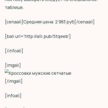
таблице.
[cenaali]Средняя цена: 2 983 руб[/cenaali]
[bali url=’http://alli.pub/5tqeeb’]
[/infoali]
[imgali]
[/imgali]
[infoali]