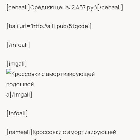
[cenaali]Средняя цена: 2 457 руб[/cenaali]
[bali url=’http://alli.pub/5tqcde’]
[/infoali]
[imgali]
а[/imgali]
[infoali]
[nameali]Кроссовки с амортизирующей