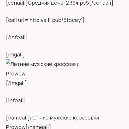
[cenaali]Средняя цена: 2 394 руб[/cenaali]
[bali url=’http://alli.pub/5tqcey’]
[/infoali]
[imgali]
[/imgali]
[infoali]
[nameali]Летние мужские кроссовки
Prowow[/nameali]