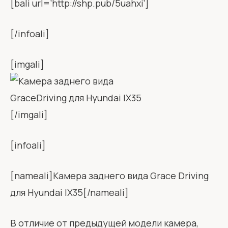
[bali url=’http://shp.pub/5uahxi’]
[/infoali]
[imgali]
[/imgali]
[infoali]
[nameali]Камера заднего вида Grace Driving
для Hyundai IX35[/nameali]
В отличие от предыдущей модели камера,