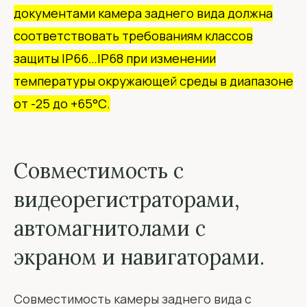
документами камера заднего вида должна
соответствовать требованиям классов
защиты IP66…IP68 при изменении
температуры окружающей среды в диапазоне
от -25 до +65°С.
Совместимость с
видеорегистраторами,
автомагнитолами с
экраном и навигаторами.
Совместимость камеры заднего вида с