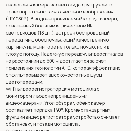
аналоговая камера заднего вида для грузового
транспорта с высоким качеством изображения
(HD1080P). В водонепроницаемый корпус камеры,
оснащенный большим количеством ИК-
светодиодов (18 шт.), встроен беспроводный
передатчик, обеспечивающий качественную
картинку на мониторе не только ночью, но и в
плохую погоду. Надежную передачу видеосигналов
на расстоянии до 500 м достигается за счет
применения технологии AHD, которая эффективно
отфильтровывает высокочастотные шумы
цветопередачи;
Wi-Fi видеорегистратор для мотоцикла с
монитором и водонепроницаемыми
видеокамерами. Угол обзора у обеих камер
составляет порядка 140°. Кроме стандартных
функций видеорегистратора устройство снимает
обстановку и позади мотоцикла.