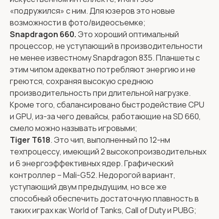
«подружился» с ним. Для юзеров это новые
возможности в фото/видеосъемке;
Snapdragon 660.
Это хороший оптимальный
процессор, не уступающий в производительности
не менее известному Snapdragon 835. Планшеты с
этим чипом адекватно потребляют энергию и не
греются, сохраняя высокую среднюю
производительность при длительной нагрузке.
Кроме того, сбалансировано быстродействие CPU
и GPU, из-за чего девайсы, работающие на SD 660,
смело можно называть игровыми;
Tiger T618
. Это чип, выполненный по 12-нм
техпроцессу, имеющий 2 высокопроизводительных
и 6 энергоэффективных ядер. Графический
контроллер – Mali-G52. Недорогой вариант,
уступающий двум предыдущим, но все же
способный обеспечить достаточную плавность в
таких играх как World of Tanks, Call of Duty и PUBG;