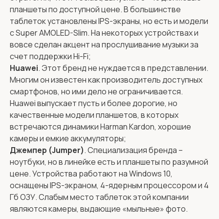
планшеты по доступной цене. В большинстве
таблеток установлены IPS-экраны, но есть и модели
с Super AMOLED-Slim. На некоторых устройствах и
вовсе сделан акцент на прослушивание музыки за
счет поддержки Hi-Fi;
Huawei
. Этот бренд не нуждается в представлении.
Многим он известен как производитель доступных
смартфонов, но ими дело не ограничивается.
Huawei выпускает пусть и более дорогие, но
качественные модели планшетов, в которых
встречаются динамики Harman Kardon, хорошие
камеры и емкие аккумуляторы;
Джемпер (Jumper)
. Специализация бренда –
ноутбуки, но в линейке есть и планшеты по разумной
цене. Устройства работают на Windows 10,
оснащены IPS-экраном, 4-ядерным процессором и 4
Гб ОЗУ. Слабым место таблеток этой компании
являются камеры, выдающие «мыльные» фото.