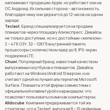
напоминают продукцию Apple, но работают они на
ОС Андроид. Их сильная сторона – автономность,
благодаря чему они держатся до 12 часов на одном
заряде;
Teclast
. Бренд специализируется на продаже
планшетов через площадку Алиэкспресс. Девайсы
не только доступные, но и с достойным «железом»:
2 – 4 Гб ОЗУ, 32 – 128 Гб внутренней памяти,
процессоры с количеством ядер до 8, IPS-экран,
поддержка LTE;
Chuwi
. Популярный бренд, известный качеством
выпускаемых ноутбуков и планшетов. Девайсы
работают на Windows/Android 10 версии, и их
считают одной из лучших альтернатив Microsoft
Surface. Планшеты этой фирмы совместимы с
официальной клавиатурой и карандашом, что
позволяет пользоваться ими как компьютером;
Alldocube
. Компания придерживается той же
стратегии, что и Teclast, выпуская 8 – 10 дюймовые