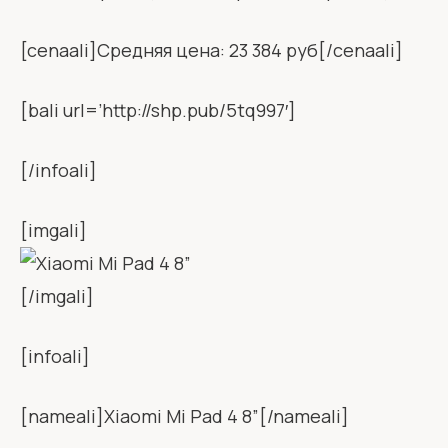
[cenaali]Средняя цена: 23 384 руб[/cenaali]
[bali url=’http://shp.pub/5tq997′]
[/infoali]
[imgali]
[/imgali]
[infoali]
[nameali]Xiaomi Mi Pad 4 8”[/nameali]