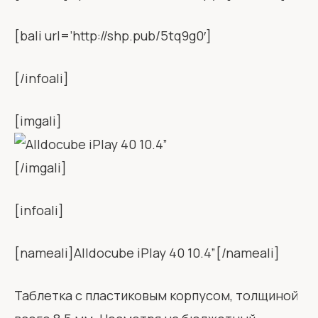
[bali url=’http://shp.pub/5tq9g0′]
[/infoali]
[imgali]
[/imgali]
[infoali]
[nameali]Alldocube iPlay 40 10.4”[/nameali]
Таблетка с пластиковым корпусом, толщиной