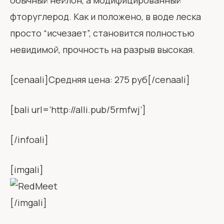
фторуглерод. Как и положено, в воде леска
просто “исчезает”, становится полностью
невидимой, прочность на разрыв высокая.
[cenaali]Средняя цена: 275 руб[/cenaali]
[bali url=’http://alli.pub/5rmfwj’]
[/infoali]
[imgali]
[/imgali]