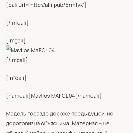
[bali url=’http://alli.pub/5rmfvk’]
[/infoali]
[imgali]
[/imgali]
[infoali]
[nameali]Mavllos MAFCL04[/nameali]
Модель гораздо дороже предыдущей, но
дороговизна объяснима. Материал – не
обычный нейлон, а модифицированный