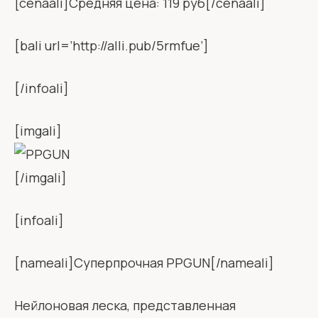
[cenaali]Средняя цена: 119 руб[/cenaali]
[bali url=’http://alli.pub/5rmfue’]
[/infoali]
[imgali]
[/imgali]
[infoali]
[nameali]Суперпрочная PPGUN[/nameali]
Нейлоновая леска, представленная