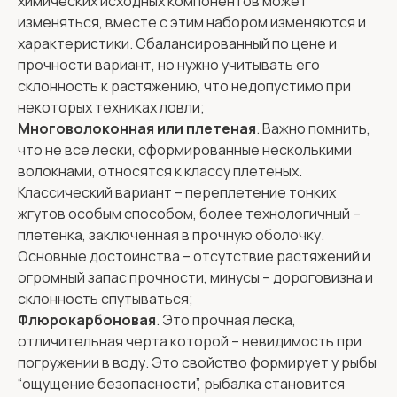
химических исходных компонентов может
изменяться, вместе с этим набором изменяются и
характеристики. Сбалансированный по цене и
прочности вариант, но нужно учитывать его
склонность к растяжению, что недопустимо при
некоторых техниках ловли;
Многоволоконная или плетеная
. Важно помнить,
что не все лески, сформированные несколькими
волокнами, относятся к классу плетеных.
Классический вариант – переплетение тонких
жгутов особым способом, более технологичный –
плетенка, заключенная в прочную оболочку.
Основные достоинства – отсутствие растяжений и
огромный запас прочности, минусы – дороговизна и
склонность спутываться;
Флюрокарбоновая
. Это прочная леска,
отличительная черта которой – невидимость при
погружении в воду. Это свойство формирует у рыбы
“ощущение безопасности”, рыбалка становится