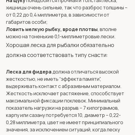
На щуку
понадобится прочная и толстая леска,
хищницы очень сильные, так что разброс толщины –
от 0,22 до 0,4 миллиметра, в зависимости от
габаритов особи;
Ловить мелкую рыбку, вроде плотвы
, вполне
можно на тоненькие 0,1-миллиметровые лески.
Хорошая леска для рыбалки обязательно
должна соответствовать типу снасти:
Леска для фидера
должна отличаться высокой
жесткостью, не иметь “эффекта памяти”,
выдерживать контакт с абразивным материалом.
Жесткость исключает растяжение, способствует
максимальной фиксации поклевок. Минимальный
показатель нагрузки на разрыв – 7 килограммов,
карпу или сазану потребуется 10, диаметр – 0,22-
0,28 миллиметра, цвет не имеет принципиального
значения, за исключением ситуаций, когда леску