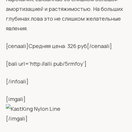
амортизацией и растяжимостью. На больших
глубинах лова это не слишком желательные
явления.
[cenaali]Средняя цена: 326 руб[/cenaali]
[bali url=’http://alli.pub/5rmfoy’]
[/infoali]
[imgali]
[/imgali]