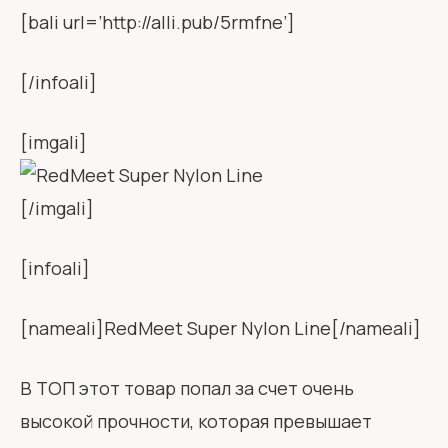
[bali url=’http://alli.pub/5rmfne’]
[/infoali]
[imgali]
[/imgali]
[infoali]
[nameali]RedMeet Super Nylon Line[/nameali]
В ТОП этот товар попал за счет очень
высокой прочности, которая превышает