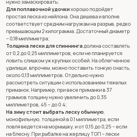
нужно замаскировать;
Для поплавочной удочки
хорошо подойдет
простая леска из нейлона. Она дешева и вполне
соответствует средним нагрузкам на разрыв, редко
превышающим 2 килограмма. Достаточный диаметр
– 0,18 миллиметра;
Толщина лески для спиннинга
должна составлять
от 0,2 до 0,25 миллиметров, если не планируется
ловить слишком уж крупных особей. На облегченное
удилище, впрочем, можно поставить тонкую снасть,
около 0,13 миллиметров. Отдельно нужно
рассмотреть ситуации с использованием тяжелых
приманок. Например, при весе приманки в 37
граммов толщину нужно увеличить до 0,35
миллиметров, 45 – до 0.4;
На зиму стоит выбрать леску обычную
,
монофильную, толщиной в 0.1 миллиметра, если
ловля ведется на мормышку, и от 0,15 до 0,25 – если
на блесну. При рыбалке на жерлицу ТОП – лески