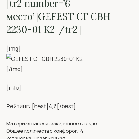
[tr2 number=’6
место’]GEFEST СГ СВН
2230-01 К2[/tr2]
[img]
[/img]
[info]
Рейтинг: [best]4,6[/best]
Материал панели: закаленное стекло
Общее количество конфорок: 4
Установка: независимая