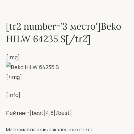
[tr2 number=’3 место’]Beko
HILW 64235 S[/tr2]
[img]
[/img]
[info]
Рейтинг:[best]4.8[/best]
Материал панели: закаленное стекло