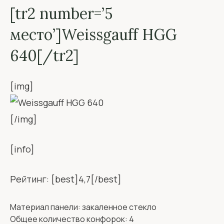
[tr2 number=’5
место’]Weissgauff HGG
640[/tr2]
[img]
[/img]
[info]
Рейтинг: [best]4,7[/best]
Материал панели: закаленное стекло
Общее количество конфорок: 4