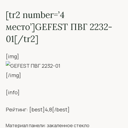
[tr2 number=’4
место’]GEFEST ПВГ 2232-
01[/tr2]
[img]
[/img]
[info]
Рейтинг: [best]4,8[/best]
Материал панели: закаленное стекло