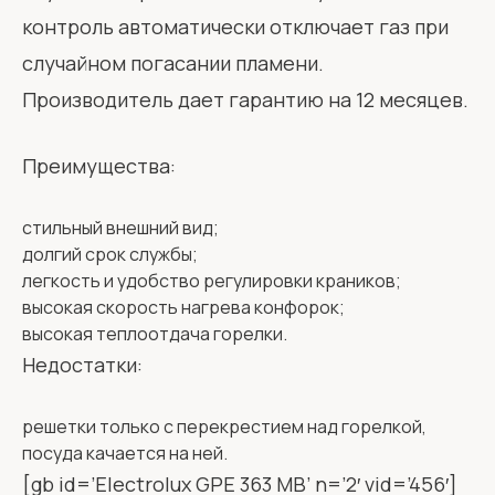
контроль автоматически отключает газ при
случайном погасании пламени.
Производитель дает гарантию на 12 месяцев.
Преимущества:
стильный внешний вид;
долгий срок службы;
легкость и удобство регулировки краников;
высокая скорость нагрева конфорок;
высокая теплоотдача горелки.
Недостатки:
решетки только с перекрестием над горелкой,
посуда качается на ней.
[gb id=’Electrolux GPE 363 MB’ n=’2′ vid=’456′]