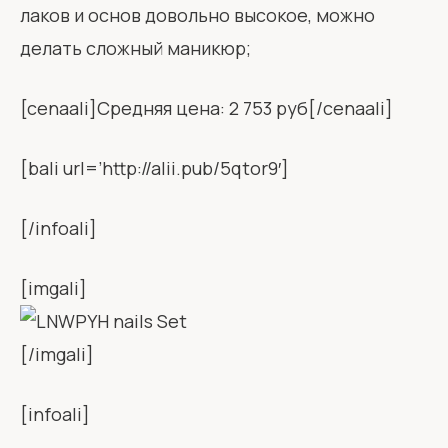
лаков и основ довольно высокое, можно
делать сложный маникюр;
[cenaali]Средняя цена: 2 753 руб[/cenaali]
[bali url=’http://alii.pub/5qtor9′]
[/infoali]
[imgali]
[/imgali]
[infoali]