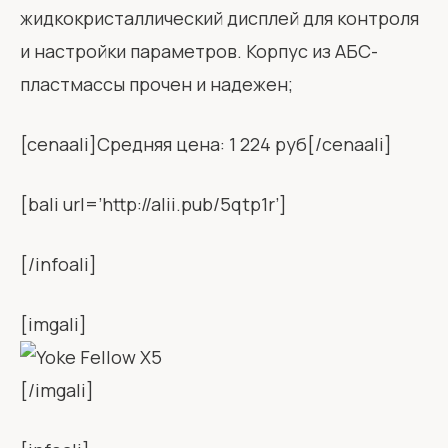
жидкокристаллический дисплей для контроля
и настройки параметров. Корпус из АБС-
пластмассы прочен и надежен;
[cenaali]Средняя цена: 1 224 руб[/cenaali]
[bali url=’http://alii.pub/5qtp1r’]
[/infoali]
[imgali]
[/imgali]