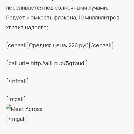
переливается под солнечными лучами.
Радует и емкость флакона, 10 миллилитров
хватит надолго;
[cenaali]Средняя цена: 226 руб[/cenaali]
[bali url=’http://alii.pub/5qtoud’]
[/infoali]
[imgali]
[/imgali]