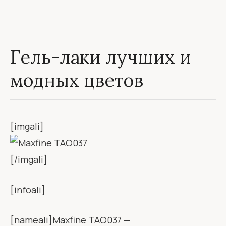
Гель-лаки лучших и
модных цветов
[imgali]
[/imgali]
[infoali]
[nameali]Maxfine TAO037 —