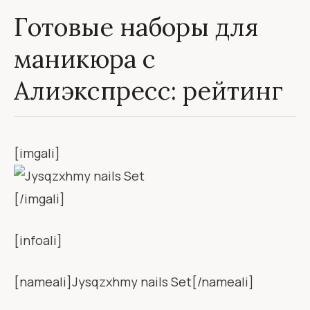
Готовые наборы для
маникюра с
Алиэкспресс: рейтинг
[imgali]
[/imgali]
[infoali]
[nameali]Jysqzxhmy nails Set[/nameali]