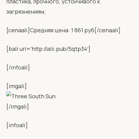
пластика, прочного, устойчивого к
загрязнениям;
[cenaali]Средняя цена: 1 861 руб[/cenaali]
[bali url=’http://alii.pub/5qtp34′]
[/infoali]
[imgali]
[/imgali]
[infoali]