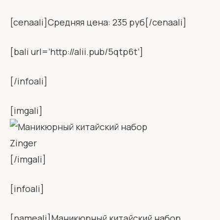
[cenaali]Средняя цена: 235 руб[/cenaali]
[bali url=’http://alii.pub/5qtp6t’]
[/infoali]
[imgali]
[/imgali]
[infoali]
[nameali]Маникюрный китайский набор