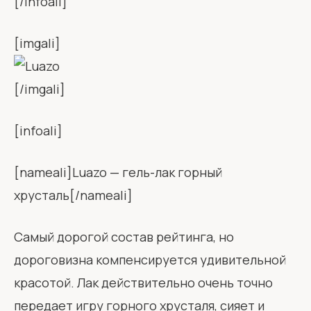
[/infoali]
[imgali]
[/imgali]
[infoali]
[nameali]Luazo — гель-лак горный
хрусталь[/nameali]
Самый дорогой состав рейтинга, но
дороговизна компенсируется удивительной
красотой. Лак действительно очень точно
передает игру горного хрусталя, сияет и