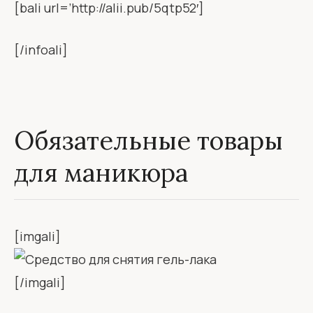
[bali url=’http://alii.pub/5qtp52′]
[/infoali]
Обязательные товары
для маникюра
[imgali]
[/imgali]