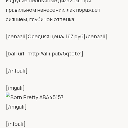
и другие необычные дизайны. При
правильном нанесении, лак поражает
сиянием, глубиной оттенка;
[cenaali]Средняя цена: 167 руб[/cenaali]
[bali url=’http://alii.pub/5qtote’]
[/infoali]
[imgali]
[/imgali]
[infoali]