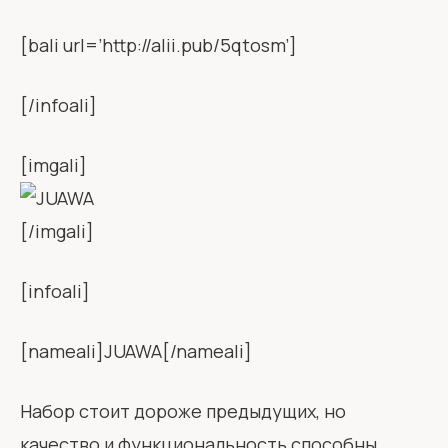
[bali url=’http://alii.pub/5qtosm’]
[/infoali]
[imgali]
[/imgali]
[infoali]
[nameali]JUAWA[/nameali]
Набор стоит дороже предыдущих, но
качество и функциональность способны