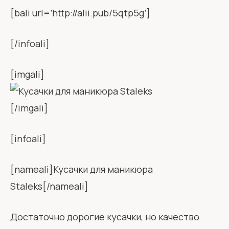
[bali url=’http://alii.pub/5qtp5g’]
[/infoali]
[imgali]
[/imgali]
[infoali]
[nameali]Кусачки для маникюра
Staleks[/nameali]
Достаточно дорогие кусачки, но качество