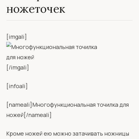
ножеточек
[imgali]
[/imgali]
[infoali]
[nameali]Многофункциональная точилка для
ножей[/nameali]
Кроме ножей ею можно затачивать ножницы