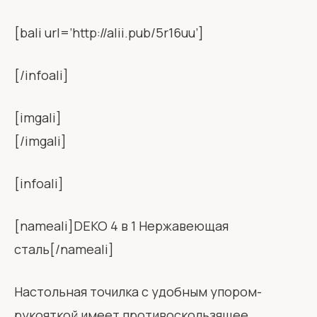
[bali url=’http://alii.pub/5r16uu’]
[/infoali]
[imgali]
[/imgali]
[infoali]
[nameali]DEKO 4 в 1 Нержавеющая
сталь[/nameali]
Настольная точилка с удобным упором-
рукояткой имеет противоскользящее