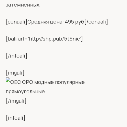
затемненных.
[cenaali]Средняя цена: 495 руб[/cenaali]
[bali url=’http://shp.pub/5t5nic’]
[/infoali]
[imgali]
[/imgali]
[infoali]