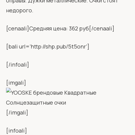
оправы. Дужки металлические. Очки стоят
недорого.
[cenaali]Средняя цена: 362 руб[/cenaali]
[bali url=’http://shp.pub/5t5onr’]
[/infoali]
[imgali]
[/imgali]
[infoali]