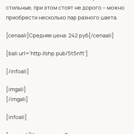
стильные, при этом стоят не дорого – можно
приобрести несколько пар разного цвета.
[cenaali]Средняя цена: 242 руб[/cenaali]
[bali url=’http://shp.pub/5t5nft’]
[/infoali]
[imgali]
[/imgali]
[infoali]