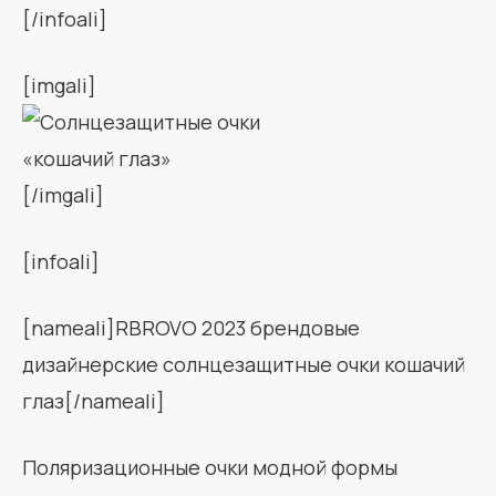
[/infoali]
[imgali]
[/imgali]
[infoali]
[nameali]RBROVO 2023 брендовые
дизайнерские солнцезащитные очки кошачий
глаз[/nameali]
Поляризационные очки модной формы